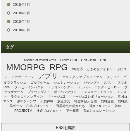
2018年6月
2018年5月
2018年4月
2018年3月
タグ
Alliance of Valiant Arms
Brown Dust
Golf Clash
LINE
MMORPG
RPG
VR対応
ときめきアイドル
ぷにコ
アプリ
ン
アナザーエデン
クリスタル オブ リユニオン
クリユニ
ゴ
ルフクラッシュ
ゴルフゲーム
シュミレーション
ジャンプ＋
スマホ
スマホ
RPG
ダービーインパクト
ドラゴンハンター
ドラハン
ハンターヒーロー
ブ
ラウザゲーム
ブラウンダスト
ポコパンタウン
モンスターストライク
モンス
ト
ラグナロクオンライン
リネージュ2
リネージュ2 レボリューション
三国ロ
マンス
少年ジャンプ
幻想神域
放置少女
時空を超える猫
無料漫画
無料競
馬ゲーム
白猫プロジェクト
百花繚乱の萌姫たち
神姫PROJECT
神姫
PROJECT A
神姫プロジェクト
第一艦隊
育成シミュレーション