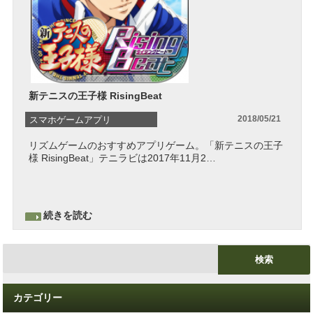
新テニスの王子様 RisingBeat
2018/05/21
スマホゲームアプリ
リズムゲームのおすすめアプリゲーム。「新テニスの王子
アクション
様 RisingBeat」テニラビは2017年11月2…
スマホゲームアプリ
続きを読む
カテゴリー