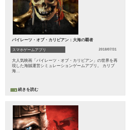
パイレーツ・オブ・カリビアン：大海の覇者
2018/07/31
スマホゲームアプリ
大人気映画「パイレーツ・オブ・カリビアン」の世界を再
シュミレーション
現した海賊運営シミュレーションゲームアプリ。 カリブ
海…
スマホゲームアプリ
ストラテジー
続きを読む