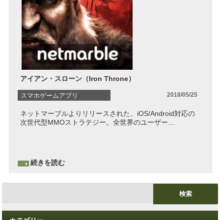
アイアン・スローン（Iron Throne）
2018/05/25
スマホゲームアプリ
ネットマーブルよりリリースされた、iOS/Android対応の
MMORPG
次世代型MMOストラテジー。全世界のユーザー…
スマホゲームアプリ
ストラテジー
スマホゲームアプリ
続きを読む