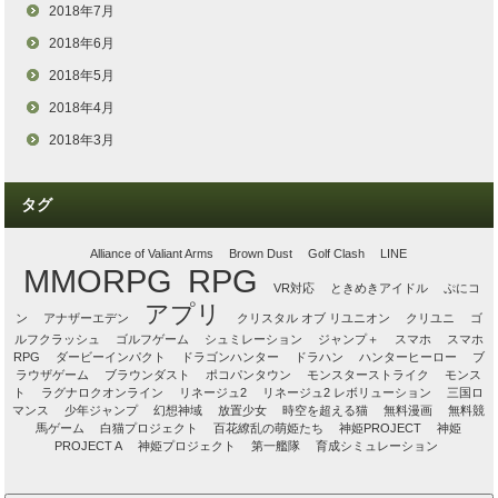
2018年7月
2018年6月
2018年5月
2018年4月
2018年3月
タグ
Alliance of Valiant Arms
Brown Dust
Golf Clash
LINE
MMORPG
RPG
VR対応
ときめきアイドル
ぷにコ
アプリ
ン
アナザーエデン
クリスタル オブ リユニオン
クリユニ
ゴ
ルフクラッシュ
ゴルフゲーム
シュミレーション
ジャンプ＋
スマホ
スマホ
RPG
ダービーインパクト
ドラゴンハンター
ドラハン
ハンターヒーロー
ブ
ラウザゲーム
ブラウンダスト
ポコパンタウン
モンスターストライク
モンス
ト
ラグナロクオンライン
リネージュ2
リネージュ2 レボリューション
三国ロ
マンス
少年ジャンプ
幻想神域
放置少女
時空を超える猫
無料漫画
無料競
馬ゲーム
白猫プロジェクト
百花繚乱の萌姫たち
神姫PROJECT
神姫
PROJECT A
神姫プロジェクト
第一艦隊
育成シミュレーション