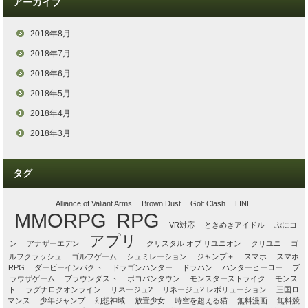
アーカイブ
2018年8月
2018年7月
2018年6月
2018年5月
2018年4月
2018年3月
タグ
Alliance of Valiant Arms
Brown Dust
Golf Clash
LINE
MMORPG
RPG
VR対応
ときめきアイドル
ぷにコ
アプリ
ン
アナザーエデン
クリスタル オブ リユニオン
クリユニ
ゴ
ルフクラッシュ
ゴルフゲーム
シュミレーション
ジャンプ＋
スマホ
スマホ
RPG
ダービーインパクト
ドラゴンハンター
ドラハン
ハンターヒーロー
ブ
ラウザゲーム
ブラウンダスト
ポコパンタウン
モンスターストライク
モンス
ト
ラグナロクオンライン
リネージュ2
リネージュ2 レボリューション
三国ロ
マンス
少年ジャンプ
幻想神域
放置少女
時空を超える猫
無料漫画
無料競